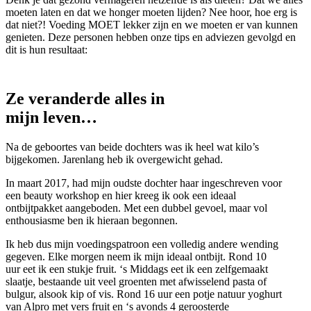
moeten laten en dat we honger moeten lijden? Nee hoor, hoe erg is
dat niet?! Voeding MOET lekker zijn en we moeten er van kunnen
genieten. Deze personen hebben onze tips en adviezen gevolgd en
dit is hun resultaat:
Ze veranderde alles in
mijn leven…
Na de geboortes van beide dochters was ik heel wat kilo’s
bijgekomen. Jarenlang heb ik overgewicht gehad.
In maart 2017, had mijn oudste dochter haar ingeschreven voor
een beauty workshop en hier kreeg ik ook een ideaal
ontbijtpakket aangeboden. Met een dubbel gevoel, maar vol
enthousiasme ben ik hieraan begonnen.
Ik heb dus mijn voedingspatroon een volledig andere wending
gegeven. Elke morgen neem ik mijn ideaal ontbijt. Rond 10
uur eet ik een stukje fruit. ‘s Middags eet ik een zelfgemaakt
slaatje, bestaande uit veel groenten met afwisselend pasta of
bulgur, alsook kip of vis. Rond 16 uur een potje natuur yoghurt
van Alpro met vers fruit en ‘s avonds 4 geroosterde