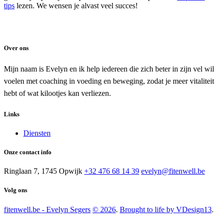
tips
lezen. We wensen je alvast veel succes!
Over ons
Mijn naam is Evelyn en ik help iedereen die zich beter in zijn vel wil
voelen met coaching in voeding en beweging, zodat je meer vitaliteit
hebt of wat kilootjes kan verliezen.
Links
Diensten
Onze contact info
Ringlaan 7, 1745 Opwijk
+32 476 68 14 39
evelyn@fitenwell.be
Volg ons
fitenwell.be - Evelyn Segers
© 2026
.
Brought to life by VDesign13
.