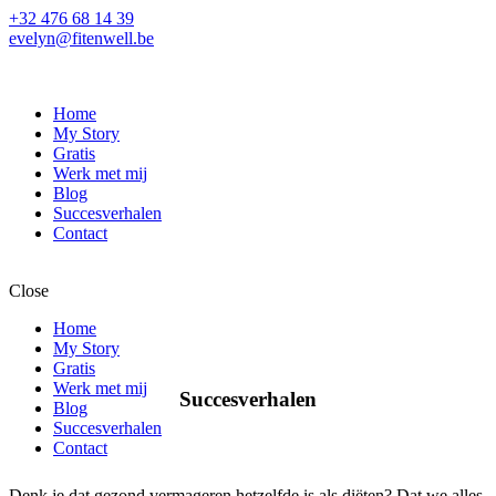
+32 476 68 14 39
evelyn@fitenwell.be
Home
My Story
Gratis
Werk met mij
Blog
Succesverhalen
Contact
Close
Home
My Story
Gratis
Werk met mij
Succesverhalen
Blog
Succesverhalen
Contact
Denk je dat gezond vermageren hetzelfde is als diëten? Dat we alles