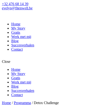
+32 476 68 14 39
evelyn@fitenwell.be
Home
My Story
Gratis
Werk met mij
Blog
Succesverhalen
Contact
Close
Home
My Story
Gratis
Werk met mij
Blog
Succesverhalen
Contact
Home
/
Programma
/ Detox Challenge