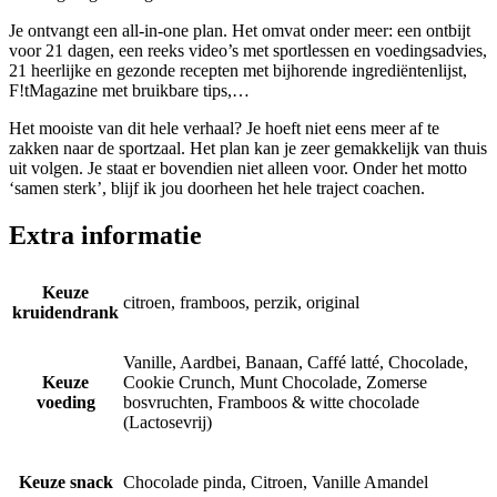
Je ontvangt een all-in-one plan. Het omvat onder meer: een ontbijt
voor 21 dagen, een reeks video’s met sportlessen en voedingsadvies,
21 heerlijke en gezonde recepten met bijhorende ingrediëntenlijst,
F!tMagazine met bruikbare tips,…
Het mooiste van dit hele verhaal? Je hoeft niet eens meer af te
zakken naar de sportzaal. Het plan kan je zeer gemakkelijk van thuis
uit volgen. Je staat er bovendien niet alleen voor. Onder het motto
‘samen sterk’, blijf ik jou doorheen het hele traject coachen.
Extra informatie
Keuze
citroen, framboos, perzik, original
kruidendrank
Vanille, Aardbei, Banaan, Caffé latté, Chocolade,
Keuze
Cookie Crunch, Munt Chocolade, Zomerse
voeding
bosvruchten, Framboos & witte chocolade
(Lactosevrij)
Keuze snack
Chocolade pinda, Citroen, Vanille Amandel