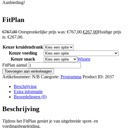
Aanbieding!
FitPlan
€
767,00
Oorspronkelijke prijs was: €767,00.
€
267,00
Huidige prijs
is: €267,00.
Keuze kruidendrank
Keuze voeding
Keuze snack
Wissen
FitPlan aantal
Toevoegen aan winkelwagen
Artikelnummer:
N/B
Categorie:
Programma
Product ID:
2037
Beschrijving
Extra informatie
Beoordelingen (0)
Beschrijving
Tijdens het FitPlan geniet je van uitgebreide sport- en
voedingsbegeleiding.