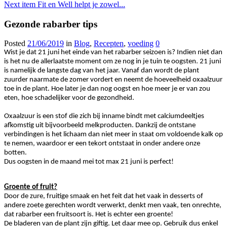
Next item
Fit en Well helpt je zowel...
Gezonde rabarber tips
Posted
21/06/2019
in
Blog
,
Recepten
,
voeding
0
Wist je dat 21 juni het einde van het rabarber seizoen is? Indien niet dan
is het nu de allerlaatste moment om ze nog in je tuin te oogsten. 21 juni
is namelijk de langste dag van het jaar. Vanaf dan wordt de plant
zuurder naarmate de zomer vordert en neemt de hoeveelheid oxaalzuur
toe in de plant. Hoe later je dan nog oogst en hoe meer je er van zou
eten, hoe schadelijker voor de gezondheid.
Oxaalzuur is een stof die zich bij inname bindt met calciumdeeltjes
afkomstig uit bijvoorbeeld melkproducten. Dankzij de ontstane
verbindingen is het lichaam dan niet meer in staat om voldoende kalk op
te nemen, waardoor er een tekort ontstaat in onder andere onze
botten.
Dus oogsten in de maand mei tot max 21 juni is perfect!
Groente of fruit?
Door de zure, fruitige smaak en het feit dat het vaak in desserts of
andere zoete gerechten wordt verwerkt, denkt men vaak, ten onrechte,
dat rabarber een fruitsoort is. Het is echter een groente!
De bladeren van de plant zijn giftig. Let daar mee op. Gebruik dus enkel