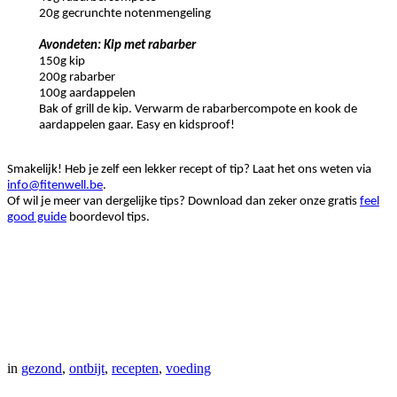
20g gecrunchte notenmengeling
Avondeten: Kip met rabarber
150g kip
200g rabarber
100g aardappelen
Bak of grill de kip. Verwarm de rabarbercompote en kook de
aardappelen gaar. Easy en kidsproof!
Smakelijk! Heb je zelf een lekker recept of tip? Laat het ons weten via
info@fitenwell.be
.
Of wil je meer van dergelijke tips? Download dan zeker onze gratis
feel
good guide
boordevol tips.
in
gezond
,
ontbijt
,
recepten
,
voeding