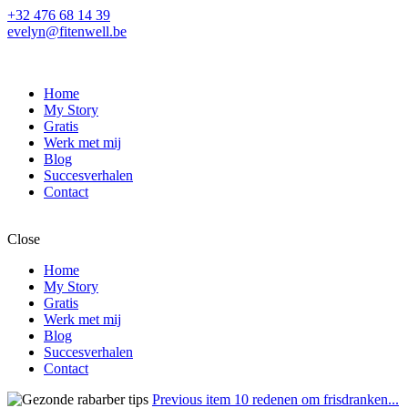
+32 476 68 14 39
evelyn@fitenwell.be
Home
My Story
Gratis
Werk met mij
Blog
Succesverhalen
Contact
Close
Home
My Story
Gratis
Werk met mij
Blog
Succesverhalen
Contact
Previous item
10 redenen om frisdranken...