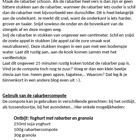
Maak de rabarber schoon. Als de rabarber heel vers is dan zijn er geen
bittere stukken aan de rabarber, wanneer de rabarber iets ouder is schil
dan de rabarber met bijvoorbeeld een dunschiller. Dit is heel belangrijk
aan de onderkant. Je merkt dit snel, want de onderkant is iets harder,
grover en taaier. Snijd sowieso de onder en de bovenkant van de
stengels af en deze mogen weg.
Snij de rabarber in stukken van ongeveer een centimeter. Schil en snijd
de zoete appel in stukken (de appel zal de zure smaak wat
neutraliseren). Deze stukken mogen in een pan met een bodempje
water. Laat dit rustig aan, aan de kook komen samen met het
vanillestokje.
Laat dit ongeveer 25 minuten rustig koken totdat de rabarber pap is.
Vind je de compote toch nog te zuur? Voeg er dan een klein beetje
stevia aan toe. Neem geen agave, tagatese,.. Waarom? Dat leg ik je
binnenkort in een andere blog even uit :-).
Gebruik van de rabarbercompote
De compote kan je gebruiken in verschillende gerechten: bij het ontbijt,
als tussendoortje, bij het avondeten… Hier enkele mogelijkheden:
Ontbijt: Yoghurt met rabarber en granola
250ml soja yoghurt
100g rabarbercompote
30g granola