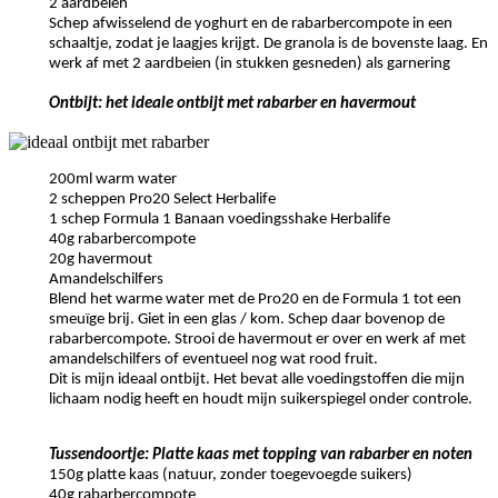
2 aardbeien
Schep afwisselend de yoghurt en de rabarbercompote in een
schaaltje, zodat je laagjes krijgt. De granola is de bovenste laag. En
werk af met 2 aardbeien (in stukken gesneden) als garnering
Ontbijt: het ideale ontbijt met rabarber en havermout
200ml warm water
2 scheppen Pro20 Select Herbalife
1 schep Formula 1 Banaan voedingsshake Herbalife
40g rabarbercompote
20g havermout
Amandelschilfers
Blend het warme water met de Pro20 en de Formula 1 tot een
smeuïge brij. Giet in een glas / kom. Schep daar bovenop de
rabarbercompote. Strooi de havermout er over en werk af met
amandelschilfers of eventueel nog wat rood fruit.
Dit is mijn ideaal ontbijt. Het bevat alle voedingstoffen die mijn
lichaam nodig heeft en houdt mijn suikerspiegel onder controle.
Tussendoortje: Platte kaas met topping van rabarber en noten
150g platte kaas (natuur, zonder toegevoegde suikers)
40g rabarbercompote